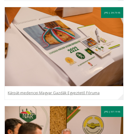
JPG |
244.78 KB
Kárpát-medencei Magyar Gazdák Egyeztető Fóruma
JPG |
307.19 KB