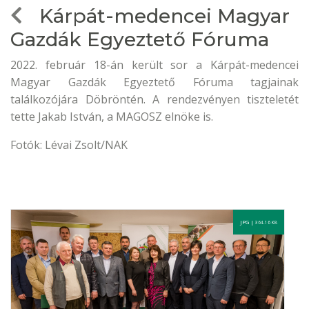
Kárpát-medencei Magyar
Gazdák Egyeztető Fóruma
2022. február 18-án került sor a Kárpát-medencei
Magyar Gazdák Egyeztető Fóruma tagjainak
találkozójára Döbröntén. A rendezvényen tiszteletét
tette Jakab István, a MAGOSZ elnöke is.
Fotók: Lévai Zsolt/NAK
JPG |
364.16 KB