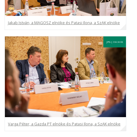
Jakab István, a MAGOSZ elnöke és Patasi Ilona, a SzAK elnöke
JPG |
364.64 KB
Varga Péter, a Gazda PT elnöke és Patasi Ilona, a SzAK elnöke