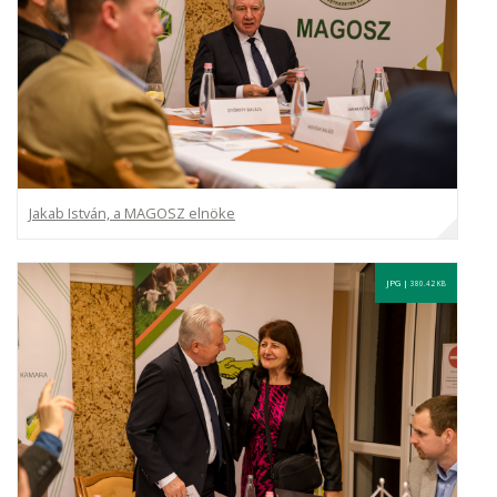
Jakab István, a MAGOSZ elnöke
JPG |
380.42 KB