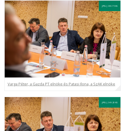
JPG |
380.75 KB
Varga Péter, a Gazda PT elnöke és Patasi Ilona, a SzAK elnöke
JPG |
349.28 KB