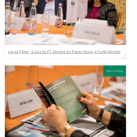
Varga Péter, a Gazda PT elnöke és Patasi Ilona, a SzAK elnöke
JPG |
302.09 KB