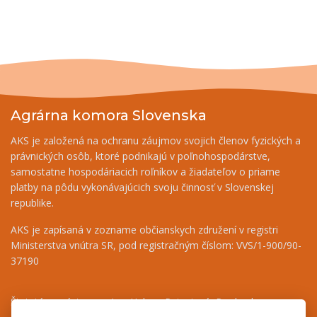
Agrárna komora Slovenska
AKS je založená na ochranu záujmov svojich členov fyzických a
právnických osôb, ktoré podnikajú v poľnohospodárstve,
samostatne hospodáriacich roľníkov a žiadateľov o priame
platby na pôdu vykonávajúcich svoju činnosť v Slovenskej
republike.
AKS je zapísaná v zozname občianskych združení v registri
Ministerstva vnútra SR, pod registračným číslom: VVS/1-900/90-
37190
Štatutárny zástupca - Ing. Helena Patasiová, Predseda