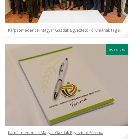
Kárpát-medencei Magyar Gazdák Egyeztető Fórumának tagjai
JPG |
171.3 KB
Kárpát-medencei Magyar Gazdák Egyeztető Fóruma