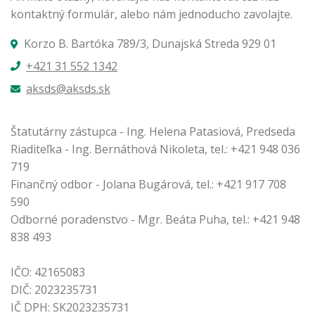
kontaktný formulár, alebo nám jednoducho zavolajte.
Korzo B. Bartóka 789/3, Dunajská Streda 929 01
+421 31 552 1342
aksds@aksds.sk
Štatutárny zástupca - Ing. Helena Patasiová, Predseda
Riaditeľka - Ing. Bernáthová Nikoleta, tel.: +421 948 036
719
Finančný odbor - Jolana Bugárová, tel.: +421 917 708
590
Odborné poradenstvo - Mgr. Beáta Puha, tel.: +421 948
838 493
IČO: 42165083
DIČ: 2023235731
IČ DPH: SK2023235731