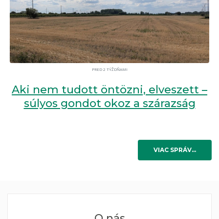
PRED 2 TÝŽDŇAMI
Aki nem tudott öntözni, elveszett –
súlyos gondot okoz a szárazság
VIAC SPRÁV…
O nás