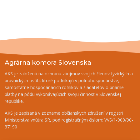
Agrárna komora Slovenska
AKS je založená na ochranu záujmov svojich členov fyzických a
právnických osôb, ktoré podnikajú v poľnohospodárstve,
samostatne hospodáriacich roľníkov a žiadateľov o priame
platby na pôdu vykonávajúcich svoju činnosť v Slovenskej
republike.
AKS je zapísaná v zozname občianskych združení v registri
Ministerstva vnútra SR, pod registračným číslom: VVS/1-900/90-
37190