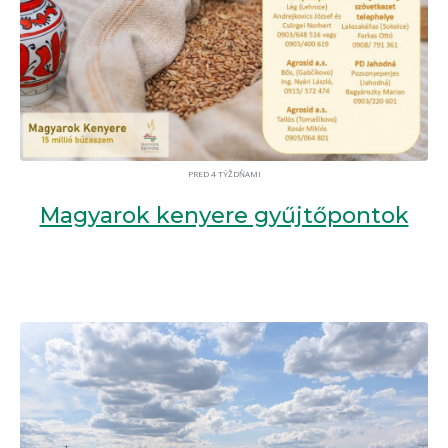
PRED 4 TÝŽDŇAMI
Magyarok kenyere gyűjtőpontok