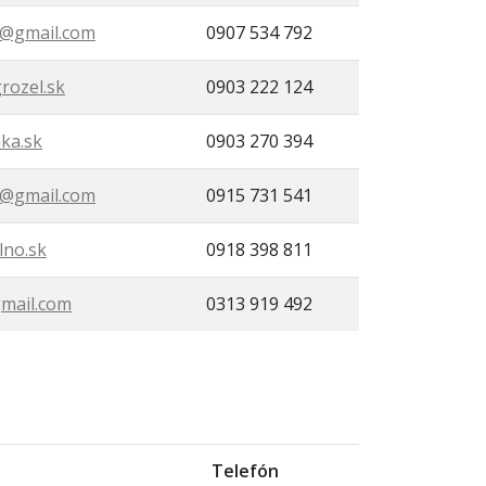
@gmail.com
0907 534 792
rozel.sk
0903 222 124
ka.sk
0903 270 394
a@gmail.com
0915 731 541
no.sk
0918 398 811
gmail.com
0313 919 492
Telefón