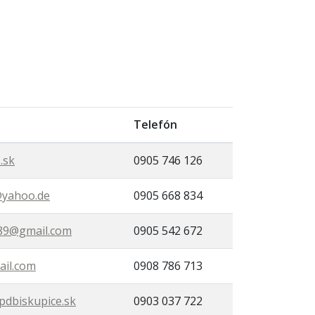
Telefón
.sk
0905 746 126
yahoo.de
0905 668 834
89@gmail.com
0905 542 672
ail.com
0908 786 713
pdbiskupice.sk
0903 037 722