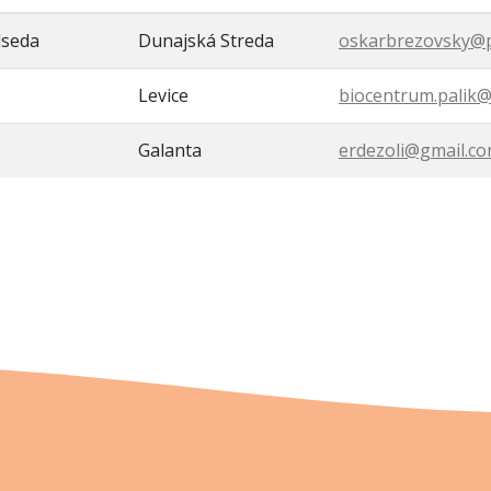
dseda
Dunajská Streda
oskarbrezovsky@
Levice
biocentrum.palik
Galanta
erdezoli@gmail.c