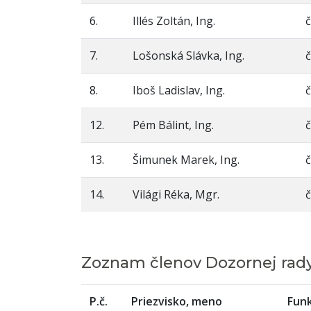
6.
Illés Zoltán, Ing.
č
7.
Lošonská Slávka, Ing.
č
8.
Iboš Ladislav, Ing.
č
12.
Pém Bálint, Ing.
č
13.
Šimunek Marek, Ing.
č
14.
Világi Réka, Mgr.
č
Zoznam členov Dozornej rad
P.č.
Priezvisko, meno
Funk