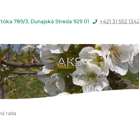
rtóka 789/3, Dunajská Streda 929 01
+421 31 552 134
AKS
Predstavenstvo a dozorná rada
ná rada