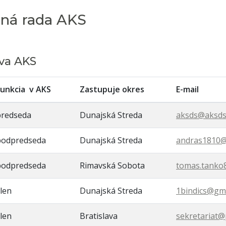
rná rada AKS
va AKS
Funkcia v AKS
Zastupuje okres
E-mail
predseda
Dunajská Streda
aksds@aksds
podpredseda
Dunajská Streda
andras1810@
podpredseda
Rimavská Sobota
tomas.tanko
len
Dunajská Streda
1bindics@gm
len
Bratislava
sekretariat@