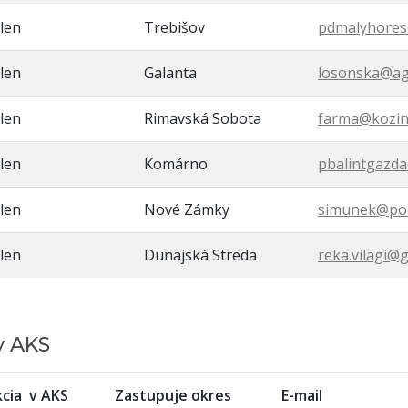
len
Trebišov
pdmalyhores
len
Galanta
losonska@ag
len
Rimavská Sobota
farma@kozin
len
Komárno
pbalintgazd
len
Nové Zámky
simunek@pol
len
Dunajská Streda
reka.vilagi@
y AKS
cia v AKS
Zastupuje okres
E-mail