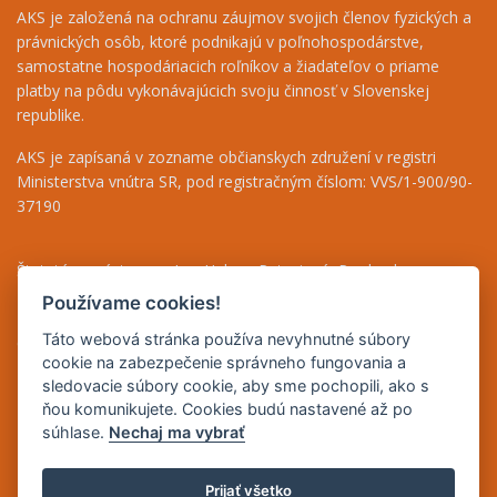
AKS je založená na ochranu záujmov svojich členov fyzických a
právnických osôb, ktoré podnikajú v poľnohospodárstve,
samostatne hospodáriacich roľníkov a žiadateľov o priame
platby na pôdu vykonávajúcich svoju činnosť v Slovenskej
republike.
AKS je zapísaná v zozname občianskych združení v registri
Ministerstva vnútra SR, pod registračným číslom: VVS/1-900/90-
37190
Štatutárny zástupca - Ing. Helena Patasiová, Predseda
Riaditeľka - Ing. Bernáthová Nikoleta, tel.: +421 948 036 719
Používame cookies!
Finančný odbor - Jolana Bugárová, tel.: +421 917 708 590
Táto webová stránka používa nevyhnutné súbory
Odborné poradenstvo - Mgr. Beáta Puha, tel.: +421 948 838 493
cookie na zabezpečenie správneho fungovania a
sledovacie súbory cookie, aby sme pochopili, ako s
IČO: 42165083
ňou komunikujete. Cookies budú nastavené až po
DIČ: 2023235731
súhlase.
Nechaj ma vybrať
IČ DPH: SK2023235731
Prijať všetko