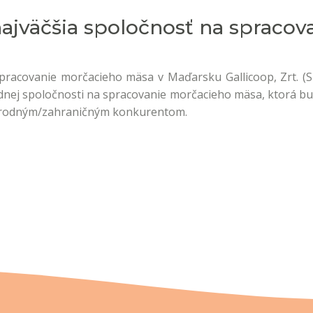
jväčšia spoločnosť na spraco
spracovanie morčacieho mäsa v Maďarsku Gallicoop, Zrt. (Sz
jednej spoločnosti na spracovanie morčacieho mäsa, ktorá 
árodným/zahraničným konkurentom.