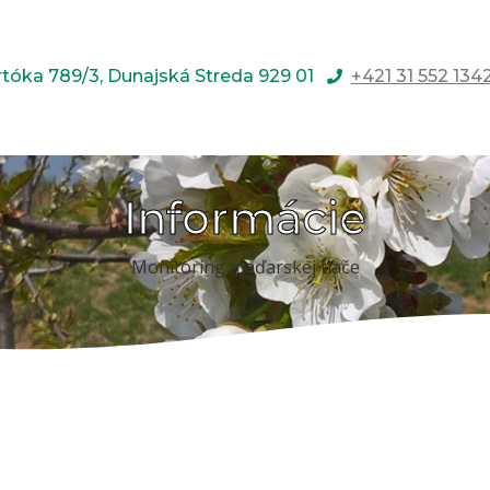
rtóka 789/3, Dunajská Streda 929 01
+421 31 552 134
Informácie
Monitoring maďarskej tlače