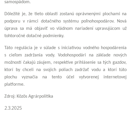
samospádom.
Dôležité je, že tieto oblasti zostanú oprávnenými plochami na
podporu v rámci dotačného systému poľnohospodárov. Nová
úprava sa má objaviť vo vládnom nariadení upravujúcom už
tohtoročné dotačné podmienky.
Táto regulácia je v súlade s iniciatívou vodného hospodárenia
s cieľom zadržania vody. Vodohospodári na základe nových
možností čakajú záujem, respektíve prihlásenie sa tých gazdov,
ktorí by chceli na svojich poliach zadržať vodu a ktorí túto
plochu vyznačia na tento účel vytvorenej internetovej
platforme.
Zdroj: Közös Agrárpolitika
2.3.2025