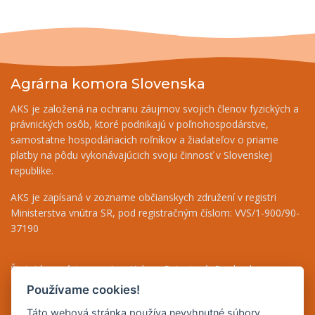
Agrárna komora Slovenska
AKS je založená na ochranu záujmov svojich členov fyzických a
právnických osôb, ktoré podnikajú v poľnohospodárstve,
samostatne hospodáriacich roľníkov a žiadateľov o priame
platby na pôdu vykonávajúcich svoju činnosť v Slovenskej
republike.
AKS je zapísaná v zozname občianskych združení v registri
Ministerstva vnútra SR, pod registračným číslom: VVS/1-900/90-
37190
Štatutárny zástupca - Ing. Helena Patasiová, Predseda
Riaditeľka - Ing. Bernáthová Nikoleta, tel.: +421 948 036 719
Používame cookies!
Finančný odbor - Jolana Bugárová, tel.: +421 917 708 590
Táto webová stránka používa nevyhnutné súbory