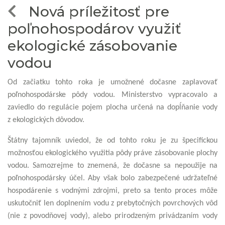
Nová príležitosť pre
poľnohospodárov využiť
ekologické zásobovanie
vodou
Od začiatku tohto roka je umožnené dočasne zaplavovať
poľnohospodárske pôdy vodou. Ministerstvo vypracovalo a
zaviedlo do regulácie pojem plocha určená na dopĺňanie vody
z ekologických dôvodov.
Štátny tajomník uviedol, že od tohto roku je zu špecifickou
možnosťou ekologického využitia pôdy práve zásobovanie plochy
vodou. Samozrejme to znemená, že dočasne sa nepoužije na
poľnohospodársky účel. Aby však bolo zabezpečené udržateľné
hospodárenie s vodnými zdrojmi, preto sa tento proces môže
uskutočniť len doplnením vodu z prebytočných povrchových vôd
(nie z povodňovej vody), alebo prirodzeným privádzaním vody