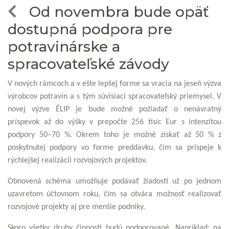
Od novembra bude opäť
dostupná podpora pre
potravinárske a
spracovateľské závody
V nových rámcoch a v ešte lepšej forme sa vracia na jeseň výzva
výrobcov potravín a s tým súvisiaci spracovateľský priemysel. V
novej výzve ÉLIP je bude možné požiadať o nenávratný
príspevok až do výšky v prepočte 256 tisíc Eur s intenzitou
podpory 50–70 %. Okrem toho je možné získať až 50 % z
poskytnutej podpory vo forme preddavku, čím sa prispeje k
rýchlejšej realizácii rozvojových projektov.
Obnovená schéma umožňuje podávať žiadosti už po jednom
uzavretom účtovnom roku, čím sa otvára možnosť realizovať
rozvojové projekty aj pre menšie podniky.
Skoro všetky druhy činnosti budú podporované. Napríklad: na