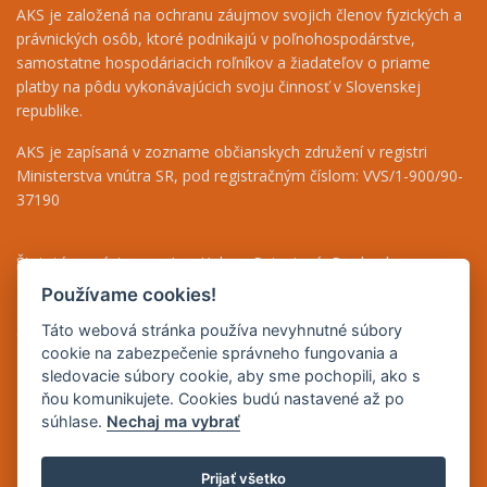
AKS je založená na ochranu záujmov svojich členov fyzických a
právnických osôb, ktoré podnikajú v poľnohospodárstve,
samostatne hospodáriacich roľníkov a žiadateľov o priame
platby na pôdu vykonávajúcich svoju činnosť v Slovenskej
republike.
AKS je zapísaná v zozname občianskych združení v registri
Ministerstva vnútra SR, pod registračným číslom: VVS/1-900/90-
37190
Štatutárny zástupca - Ing. Helena Patasiová, Predseda
Riaditeľka - Ing. Bernáthová Nikoleta, tel.: +421 948 036 719
Používame cookies!
Finančný odbor - Jolana Bugárová, tel.: +421 917 708 590
Táto webová stránka používa nevyhnutné súbory
Odborné poradenstvo - Mgr. Beáta Puha, tel.: +421 948 838 493
cookie na zabezpečenie správneho fungovania a
sledovacie súbory cookie, aby sme pochopili, ako s
IČO: 42165083
ňou komunikujete. Cookies budú nastavené až po
DIČ: 2023235731
súhlase.
Nechaj ma vybrať
IČ DPH: SK2023235731
Prijať všetko