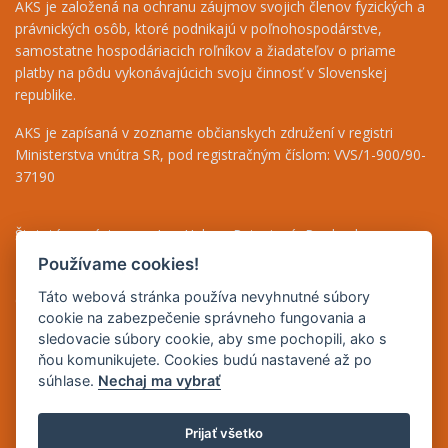
AKS je založená na ochranu záujmov svojich členov fyzických a
právnických osôb, ktoré podnikajú v poľnohospodárstve,
samostatne hospodáriacich roľníkov a žiadateľov o priame
platby na pôdu vykonávajúcich svoju činnosť v Slovenskej
republike.
AKS je zapísaná v zozname občianskych združení v registri
Ministerstva vnútra SR, pod registračným číslom: VVS/1-900/90-
37190
Štatutárny zástupca - Ing. Helena Patasiová, Predseda
Riaditeľka - Ing. Bernáthová Nikoleta, tel.: +421 948 036 719
Používame cookies!
Finančný odbor - Jolana Bugárová, tel.: +421 917 708 590
Táto webová stránka používa nevyhnutné súbory
Odborné poradenstvo - Mgr. Beáta Puha, tel.: +421 948 838 493
cookie na zabezpečenie správneho fungovania a
sledovacie súbory cookie, aby sme pochopili, ako s
IČO: 42165083
ňou komunikujete. Cookies budú nastavené až po
DIČ: 2023235731
súhlase.
Nechaj ma vybrať
IČ DPH: SK2023235731
Prijať všetko