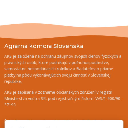
Agrárna komora Slovenska
AKS je založená na ochranu záujmov svojich členov fyzických a
právnických osôb, ktoré podnikajú v poľnohospodárstve,
samostatne hospodáriacich roľníkov a žiadateľov o priame
platby na pôdu vykonávajúcich svoju činnosť v Slovenskej
republike.
AKS je zapísaná v zozname občianskych združení v registri
Ministerstva vnútra SR, pod registračným číslom: VVS/1-900/90-
37190
Štatutárny zástupca - Ing. Helena Patasiová, Predseda
Riaditeľka - Ing. Bernáthová Nikoleta, tel.: +421 948 036 719