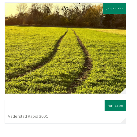
JPG |
821.57 KB
PDF |
3.66 MB
Väderstad Rapid 300C