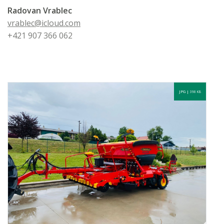
Radovan Vrablec
vrablec@icloud.com
+421 907 366 062
JPG |
398 KB