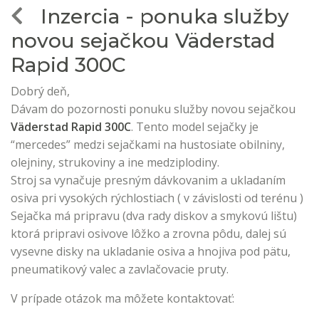
Inzercia - ponuka služby
novou sejačkou Väderstad
Rapid 300C
Dobrý deň,
Dávam do pozornosti ponuku služby novou sejačkou
Väderstad Rapid 300C
. Tento model sejačky je
“mercedes” medzi sejačkami na hustosiate obilniny,
olejniny, strukoviny a ine medziplodiny.
Stroj sa vynačuje presným dávkovanim a ukladaním
osiva pri vysokých rýchlostiach ( v závislosti od terénu )
Sejačka má pripravu (dva rady diskov a smykovú lištu)
ktorá pripravi osivove lôžko a zrovna pôdu, dalej sú
vysevne disky na ukladanie osiva a hnojiva pod pätu,
pneumatikový valec a zavlačovacie pruty.
V prípade otázok ma môžete kontaktovať: