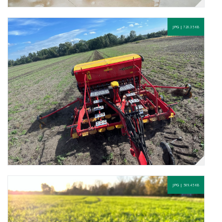
JPG |
720.35 KB
JPG |
589.45 KB