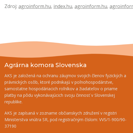
Zdroj:
agroinform.hu
,
index.hu
,
agroinform.hu
,
agroinfor
Agrárna komora Slovenska
AKS je založená na ochranu záujmov svojich členov fyzických a
právnických osôb, ktoré podnikajú v poľnohospodárstve,
samostatne hospodáriacich roľníkov a žiadateľov o priame
platby na pôdu vykonávajúcich svoju činnosť v Slovenskej
republike.
AKS je zapísaná v zozname občianskych združení v registri
Ministerstva vnútra SR, pod registračným číslom: VVS/1-900/90-
37190