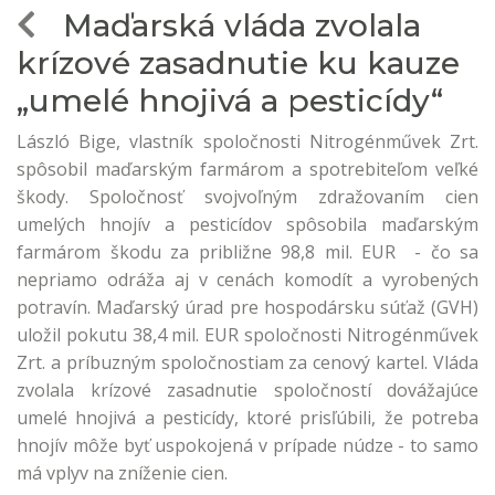
Maďarská vláda zvolala
krízové zasadnutie ku kauze
„umelé hnojivá a pesticídy“
László Bige, vlastník spoločnosti Nitrogénművek Zrt.
spôsobil maďarským farmárom a spotrebiteľom veľké
škody. Spoločnosť svojvoľným zdražovaním cien
umelých hnojív a pesticídov spôsobila maďarským
farmárom škodu za približne 98,8 mil. EUR - čo sa
nepriamo odráža aj v cenách komodít a vyrobených
potravín. Maďarský úrad pre hospodársku súťaž (GVH)
uložil pokutu 38,4 mil. EUR spoločnosti Nitrogénművek
Zrt. a príbuzným spoločnostiam za cenový kartel. Vláda
zvolala krízové zasadnutie spoločností dovážajúce
umelé hnojivá a pesticídy, ktoré prisľúbili, že potreba
hnojív môže byť uspokojená v prípade núdze - to samo
má vplyv na zníženie cien.