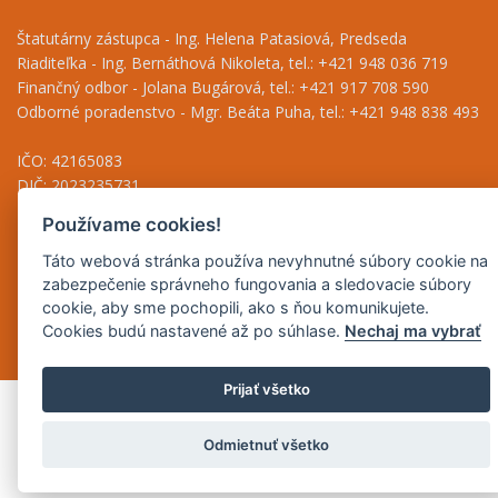
Štatutárny zástupca - Ing. Helena Patasiová, Predseda
Riaditeľka - Ing. Bernáthová Nikoleta, tel.: +421 948 036 719
Finančný odbor - Jolana Bugárová, tel.: +421 917 708 590
Odborné poradenstvo - Mgr. Beáta Puha, tel.: +421 948 838 493
IČO: 42165083
DIČ: 2023235731
IČ DPH: SK2023235731
Používame cookies!
Táto webová stránka používa nevyhnutné súbory cookie na
zabezpečenie správneho fungovania a sledovacie súbory
Copyright © 2026 | Dizajn a prevádzka
Inštitút znalostného
cookie, aby sme pochopili, ako s ňou komunikujete.
pôdohospodárstva a inovácií
| Správca obsahu Agrárna komora
Cookies budú nastavené až po súhlase.
Nechaj ma vybrať
Slovenska
Prijať všetko
Odmietnuť všetko