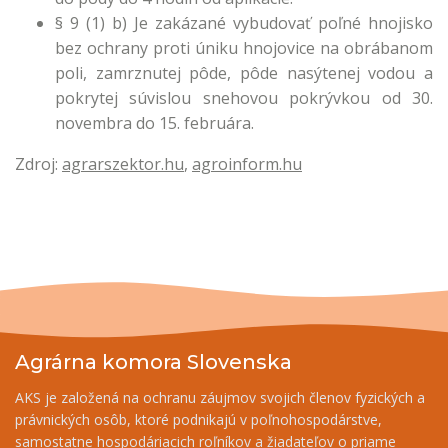
§ 9 (1) b) Je zakázané vybudovať poľné hnojisko
bez ochrany proti úniku hnojovice na obrábanom
poli, zamrznutej pôde, pôde nasýtenej vodou a
pokrytej súvislou snehovou pokrývkou od 30.
novembra do 15. februára.
Zdroj:
agrarszektor.hu
,
agroinform.hu
Agrárna komora Slovenska
AKS je založená na ochranu záujmov svojich členov fyzických a
právnických osôb, ktoré podnikajú v poľnohospodárstve,
samostatne hospodáriacich roľníkov a žiadateľov o priame