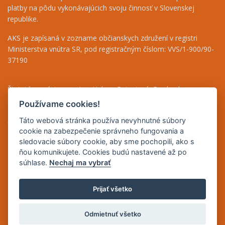
platby na pôdu vykonávajúcich svoju činnosť v Slovenskej
republike.
AKS je zapísaná v zozname občianskych združení v registri
Ministerstva vnútra SR, pod registračným číslom: VVS/1-900/90-
37190
Štatutárny zástupca - Ing. Helena Patasiová, Predseda
Riaditeľka - Ing. Bernáthová Nikoleta, tel.: +421 948 036 719
Používame cookies!
Finančný odbor - Jolana Bugárová, tel.: +421 917 708 590
Táto webová stránka používa nevyhnutné súbory
Odborné poradenstvo - Mgr. Beáta Puha, tel.: +421 948 838 493
cookie na zabezpečenie správneho fungovania a
sledovacie súbory cookie, aby sme pochopili, ako s
IČO: 42165083
ňou komunikujete. Cookies budú nastavené až po
DIČ: 2023235731
súhlase.
Nechaj ma vybrať
IČ DPH: SK2023235731
Prijať všetko
Copyright © 2026 | Dizajn a prevádzka
Inštitút znalostného
Odmietnuť všetko
pôdohospodárstva a inovácií
| Správca obsahu Agrárna komora