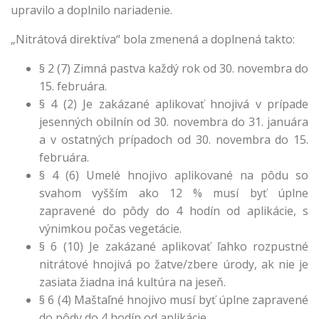
upravilo a doplnilo nariadenie.
„Nitrátová direktíva“ bola zmenená a doplnená takto:
§ 2 (7) Zimná pastva každý rok od 30. novembra do
15. februára.
§ 4 (2) Je zakázané aplikovať hnojivá v prípade
jesenných obilnín od 30. novembra do 31. januára
a v ostatných prípadoch od 30. novembra do 15.
februára.
§ 4 (6) Umelé hnojivo aplikované na pôdu so
svahom vyšším ako 12 % musí byť úplne
zapravené do pôdy do 4 hodín od aplikácie, s
výnimkou počas vegetácie.
§ 6 (10) Je zakázané aplikovať ľahko rozpustné
nitrátové hnojivá po žatve/zbere úrody, ak nie je
zasiata žiadna iná kultúra na jeseň.
§ 6 (4) Maštaľné hnojivo musí byť úplne zapravené
do pôdy do 4 hodín od aplikácie.