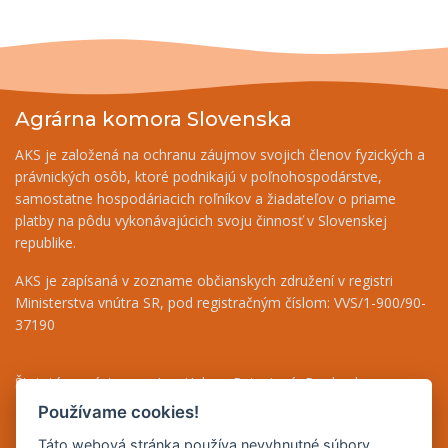
Agrárna komora Slovenska
AKS je založená na ochranu záujmov svojich členov fyzických a
právnických osôb, ktoré podnikajú v poľnohospodárstve,
samostatne hospodáriacich roľníkov a žiadateľov o priame
platby na pôdu vykonávajúcich svoju činnosť v Slovenskej
republike.
AKS je zapísaná v zozname občianskych združení v registri
Ministerstva vnútra SR, pod registračným číslom: VVS/1-900/90-
37190
Štatutárny zástupca - Ing. Helena Patasiová, Predseda
Riaditeľka - Ing. Bernáthová Nikoleta, tel.: +421 948 036 719
Používame cookies!
Finančný odbor - Jolana Bugárová, tel.: +421 917 708 590
Táto webová stránka používa nevyhnutné súbory