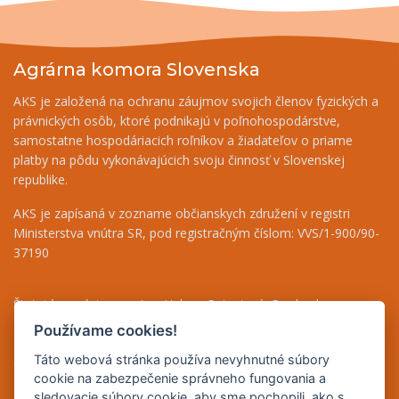
Agrárna komora Slovenska
AKS je založená na ochranu záujmov svojich členov fyzických a
právnických osôb, ktoré podnikajú v poľnohospodárstve,
samostatne hospodáriacich roľníkov a žiadateľov o priame
platby na pôdu vykonávajúcich svoju činnosť v Slovenskej
republike.
AKS je zapísaná v zozname občianskych združení v registri
Ministerstva vnútra SR, pod registračným číslom: VVS/1-900/90-
37190
Štatutárny zástupca - Ing. Helena Patasiová, Predseda
Riaditeľka - Ing. Bernáthová Nikoleta, tel.: +421 948 036 719
Používame cookies!
Finančný odbor - Jolana Bugárová, tel.: +421 917 708 590
Táto webová stránka používa nevyhnutné súbory
Odborné poradenstvo - Mgr. Beáta Puha, tel.: +421 948 838 493
cookie na zabezpečenie správneho fungovania a
sledovacie súbory cookie, aby sme pochopili, ako s