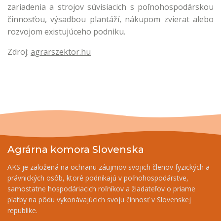
zariadenia a strojov súvisiacich s poľnohospodárskou
činnosťou, výsadbou plantáží, nákupom zvierat alebo
rozvojom existujúceho podniku.
Zdroj:
agrarszektor.hu
Agrárna komora Slovenska
AKS je založená na ochranu záujmov svojich členov fyzických a
právnických osôb, ktoré podnikajú v poľnohospodárstve,
samostatne hospodáriacich roľníkov a žiadateľov o priame
platby na pôdu vykonávajúcich svoju činnosť v Slovenskej
republike.