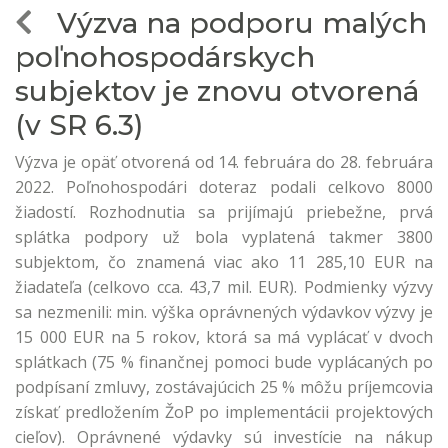
Výzva na podporu malých
poľnohospodárskych
subjektov je znovu otvorená
(v SR 6.3)
Výzva je opäť otvorená od 14. februára do 28. februára
2022. Poľnohospodári doteraz podali celkovo 8000
žiadostí. Rozhodnutia sa prijímajú priebežne, prvá
splátka podpory už bola vyplatená takmer 3800
subjektom, čo znamená viac ako 11 285,10 EUR na
žiadateľa (celkovo cca. 43,7 mil. EUR). Podmienky výzvy
sa nezmenili: min. výška oprávnených výdavkov výzvy je
15 000 EUR na 5 rokov, ktorá sa má vyplácať v dvoch
splátkach (75 % finančnej pomoci bude vyplácaných po
podpísaní zmluvy, zostávajúcich 25 % môžu príjemcovia
získať predložením ŽoP po implementácii projektových
cieľov). Oprávnené výdavky sú investície na nákup