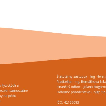
Štatutárny zástupca - Ing. Hele
Riaditeľka - Ing. Bernáthová Nik
 fyzických a
Finančný odbor - Jolana Bugárov
árstve, samostatne
Odborné poradenstvo - Mgr. Beá
tby na pôdu
.
IČO: 42165083