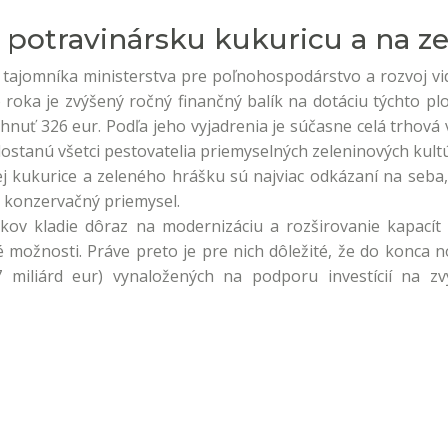
otravinársku kukuricu a na ze
 tajomníka ministerstva pre poľnohospodárstvo a rozvoj vi
roka je zvýšený ročný finančný balík na dotáciu týchto plod
nuť 326 eur. Podľa jeho vyjadrenia je súčasne celá trhová 
dostanú všetci pestovatelia priemyselných zeleninových kult
kej kukurice a zeleného hrášku sú najviac odkázaní na seba
a konzervačný priemysel.
ov kladie dôraz na modernizáciu a rozširovanie kapacít s
 možnosti. Práve preto je pre nich dôležité, že do konca 
7 miliárd eur) vynaložených na podporu investícií na z