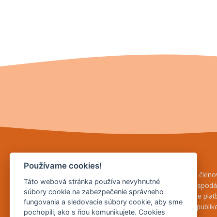
Agrárna komora Slovenska
Používame cookies!
AKS je založená na ochranu záujmov svojich členov
Táto webová stránka používa nevyhnutné
právnických osôb, ktoré podnikajú v poľnohospod
súbory cookie na zabezpečenie správneho
hospodáriacich roľníkov a žiadateľov o priame pla
fungovania a sledovacie súbory cookie, aby sme
vykonávajúcich svoju činnosť v Slovenskej republike
pochopili, ako s ňou komunikujete. Cookies