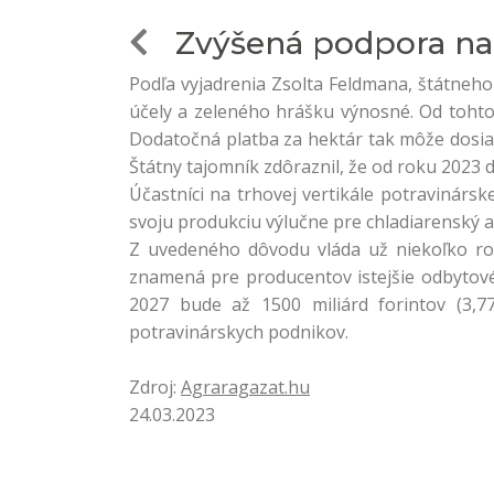
Zvýšená podpora na p
Podľa vyjadrenia Zsolta Feldmana, štátneho
účely a zeleného hrášku výnosné. Od tohto 
Dodatočná platba za hektár tak môže dosiah
Štátny tajomník zdôraznil, že od roku 2023 
Účastníci na trhovej vertikále potravinárs
svoju produkciu výlučne pre chladiarenský 
Z uvedeného dôvodu vláda už niekoľko rok
znamená pre producentov istejšie odbytové
2027 bude až 1500 miliárd forintov (3,7
potravinárskych podnikov.
Zdroj:
Agraragazat.hu
24.03.2023