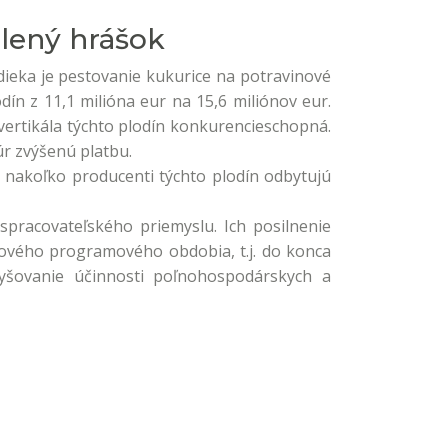
lený hrášok
dieka je pestovanie kukurice na potravinové
ín z 11,1 milióna eur na 15,6 miliónov eur.
vertikála týchto plodín konkurencieschopná.
úr zvýšenú platbu.
, nakoľko producenti týchto plodín odbytujú
pracovateľského priemyslu. Ich posilnenie
nového programového obdobia, t.j. do konca
vyšovanie účinnosti poľnohospodárskych a