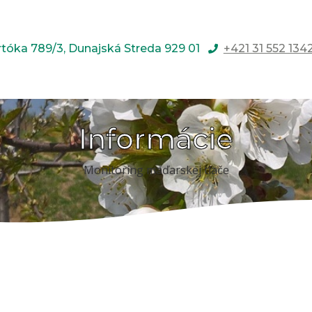
rtóka 789/3, Dunajská Streda 929 01
+421 31 552 134
Informácie
Monitoring maďarskej tlače